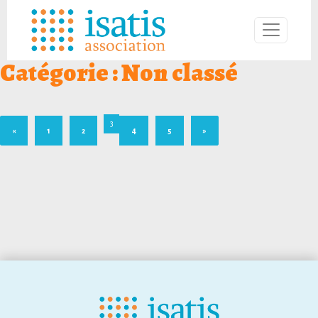
Catégorie :
Non classé
3
«
1
2
4
5
»