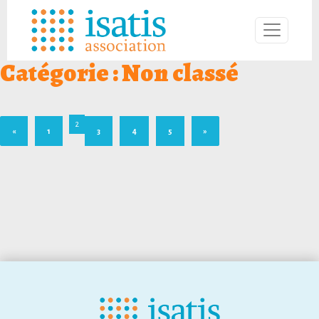
Catégorie :
Non classé
2
«
1
3
4
5
»