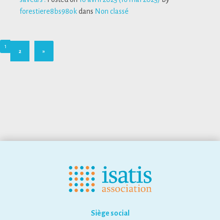
forestiere8bs98ok
dans
Non classé
1
2
»
Siège social