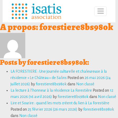
A propos: forestiere8bs98ok
Posts by forestiere8bs98ok:
LA FORESTIERE : Une journée culturelle et chaleureuse à la
résidence « Le Château » de Salins
Posted on
26 mai 2026
(24
juillet 2026)
by
forestiere8bs98ok
dans
Non classé
La lecture à l’honneur à la résidence La Forestière
Posted on
12
mars 2026
(16 avril 2026)
by
forestiere8bs98ok
dans
Non classé
Lire et Sourire : quand les mots créent du lien à La Forestière
Posted on
25 février 2026
(26 mars 2026)
by
forestiere8bs98ok
dans
Non classé