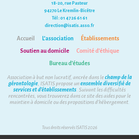
18-20, rue Pasteur
94270 Le Kremlin-Bicêtre
Tél : 01 47 26 61 61
direction@isatis.asso.fr
Accueil
L’association
Établissements
Soutien au domicile
Comité d’éthique
Bureau d’études
Association à but non lucratif, ancrée dans le
champ de la
gérontologie
, ISATIS propose un
ensemble diversifié de
services et d’établissements
. Suivant les difficultés
rencontrées, vous trouverez dans ce site des aides pour le
maintien à domicile ou des propositions d’hébergement.
Tous droits réservés ISATIS 2026
Mentions Légales
Plan du site