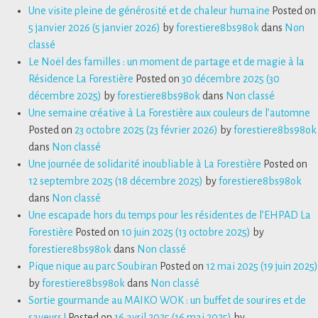
Une visite pleine de générosité et de chaleur humaine
Posted on
5 janvier 2026
(5 janvier 2026)
by
forestiere8bs98ok
dans
Non
classé
Le Noël des familles : un moment de partage et de magie à la
Résidence La Forestière
Posted on
30 décembre 2025
(30
décembre 2025)
by
forestiere8bs98ok
dans
Non classé
Une semaine créative à La Forestière aux couleurs de l’automne
Posted on
23 octobre 2025
(23 février 2026)
by
forestiere8bs98ok
dans
Non classé
Une journée de solidarité inoubliable à La Forestière
Posted on
12 septembre 2025
(18 décembre 2025)
by
forestiere8bs98ok
dans
Non classé
Une escapade hors du temps pour les résident.es de l’EHPAD La
Forestière
Posted on
10 juin 2025
(13 octobre 2025)
by
forestiere8bs98ok
dans
Non classé
Pique nique au parc Soubiran
Posted on
12 mai 2025
(19 juin 2025)
by
forestiere8bs98ok
dans
Non classé
Sortie gourmande au MAIKO WOK : un buffet de sourires et de
saveurs !
Posted on
16 avril 2025
(16 mai 2025)
by