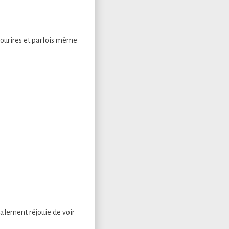
sourires et parfois même
galement réjouie de voir