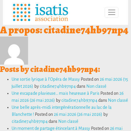
A propos: citadine74hb97np4
Posts by citadine74hb97np4:
Une sortie lyrique à l’Opéra de Massy
Posted on
26 mai 2026
(15
juillet 2026)
by
citadine74hb97np4
dans
Non classé
Une escapade pluvieuse… mais heureuse à Paris
Posted on
26
mai 2026
(26 mai 2026)
by
citadine74hb97np4
dans
Non classé
Une belle après-midi intergénérationnelle au lac de la
Blanchette !
Posted on
26 mai 2026
(26 mai 2026)
by
citadine74hb97np4
dans
Non classé
Un moment de partage étincelant à Massy
Posted on
26 mai