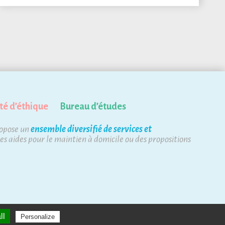
té d’éthique
Bureau d’études
ropose un
ensemble diversifié de services et
des aides pour le maintien à domicile ou des propositions
ll
Personalize