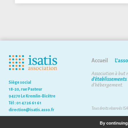
Accueil
L’asso
Association à but 
d’établissements
Siège social
d’hébergement.
18-20, rue Pasteur
94270 Le Kremlin-Bicêtre
Tél : 01 47 26 61 61
Tous droits réservés IS
direction@isatis.asso.fr
By continuing 