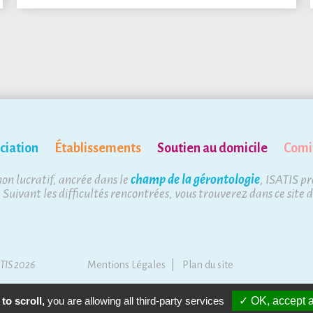
ciation
Établissements
Soutien au domicile
Comi
non lucratif, ancrée dans le
champ de la gérontologie
, ISATIS p
. Suivant les difficultés rencontrées, vous trouverez dans ce site 
ATIS 2026
Mentions Légales
Plan du site
to scroll,
you are allowing all third-party services
✓ OK, accept a