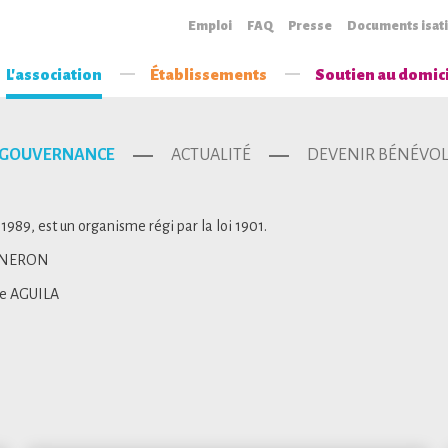
Emploi
FAQ
Presse
Documents isat
L'association
Établissements
Soutien au domic
GOUVERNANCE
ACTUALITÉ
DEVENIR BÉNÉVO
 1989, est un organisme régi par la loi 1901.
NNERON
ce AGUILA