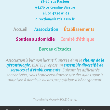
18-20, rue Pasteur
94270 Le Kremlin-Bicêtre
Tél : 01 47 26 61 61
direction@isatis.asso.fr
Accueil
L’association
Établissements
Soutien au domicile
Comité d’éthique
Bureau d’études
Association à but non lucratif, ancrée dans le
champ de la
gérontologie
, ISATIS propose un
ensemble diversifié de
services et d’établissements
. Suivant les difficultés
rencontrées, vous trouverez dans ce site des aides pour le
maintien à domicile ou des propositions d’hébergement.
Tous droits réservés ISATIS 2026
Mentions Légales
Plan du site