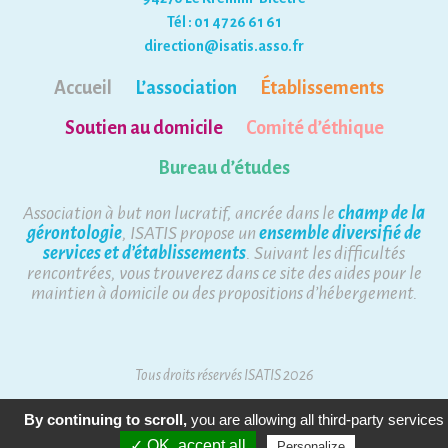
Tél : 01 47 26 61 61
direction@isatis.asso.fr
Accueil
L’association
Établissements
Soutien au domicile
Comité d’éthique
Bureau d’études
Association à but non lucratif, ancrée dans le
champ de la
gérontologie
, ISATIS propose un
ensemble diversifié de
services et d’établissements
. Suivant les difficultés
rencontrées, vous trouverez dans ce site des aides pour le
maintien à domicile ou des propositions d’hébergement.
Tous droits réservés ISATIS 2026
Mentions Légales
Plan du site
By continuing to scroll,
you are allowing all third-party services
✓ OK, accept all
Personalize