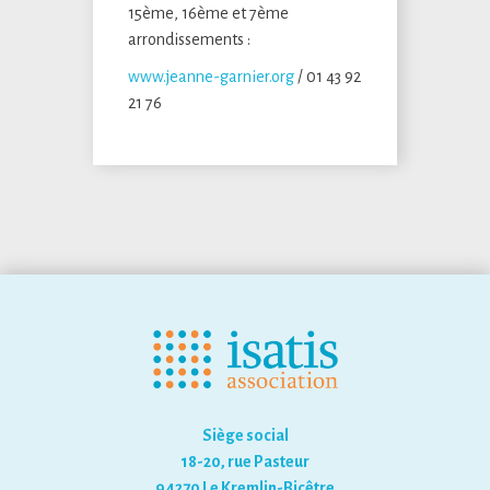
15ème, 16ème et 7ème
arrondissements :
www.jeanne-garnier.org
/ 01 43 92
21 76
Siège social
18-20, rue Pasteur
94270 Le Kremlin-Bicêtre