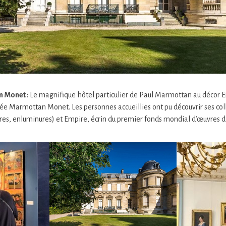
 Monet :
Le magnifique hôtel particulier de Paul Marmottan au décor 
sée Marmottan Monet. Les personnes accueillies ont pu découvrir ses co
tures, enluminures) et Empire, écrin du premier fonds mondial d’œuvres 