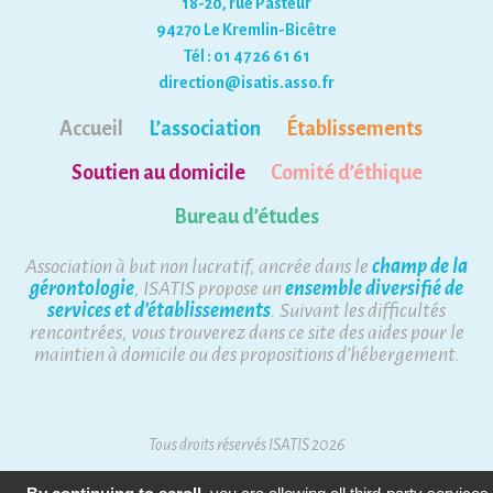
18-20, rue Pasteur
94270 Le Kremlin-Bicêtre
Tél : 01 47 26 61 61
direction@isatis.asso.fr
Accueil
L’association
Établissements
Soutien au domicile
Comité d’éthique
Bureau d’études
Association à but non lucratif, ancrée dans le
champ de la
gérontologie
, ISATIS propose un
ensemble diversifié de
services et d’établissements
. Suivant les difficultés
rencontrées, vous trouverez dans ce site des aides pour le
maintien à domicile ou des propositions d’hébergement.
Tous droits réservés ISATIS 2026
Mentions Légales
Plan du site