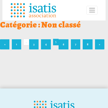
Catégorie :
Non classé
…
5
«
1
3
4
6
7
8
»