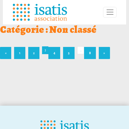
Catégorie :
Non classé
3
…
«
1
2
4
5
8
»