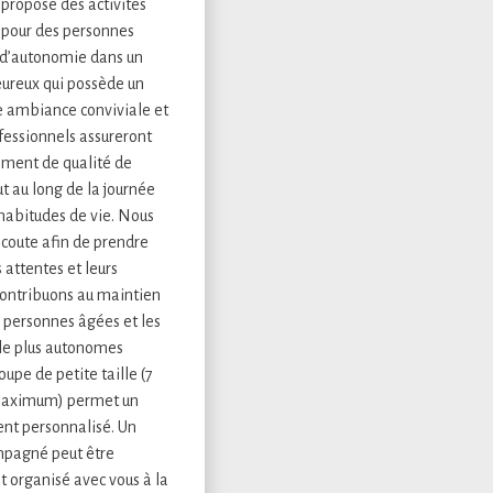
r propose des activités
 pour des personnes
 d’autonomie dans un
eureux qui possède un
e ambiance conviviale et
ofessionnels assureront
ment de qualité de
t au long de la journée
habitudes de vie. Nous
écoute afin de prendre
 attentes et leurs
contribuons au maintien
 personnes âgées et les
 le plus autonomes
oupe de petite taille (7
maximum) permet un
t personnalisé. Un
mpagné peut être
st organisé avec vous à la