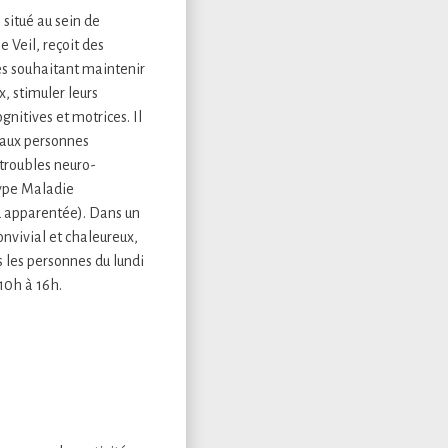
, situé au sein de
Veil, reçoit des
s souhaitant maintenir
x, stimuler leurs
nitives et motrices. Il
 aux personnes
troubles neuro-
type Maladie
u apparentée). Dans un
onvivial et chaleureux,
s les personnes du lundi
10h à 16h.