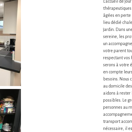
L’accueil de jou
thérapeutiques
âgées en perte
lieu dédié chal
jardin. Dans un
sereine, les pr
un accompagne
votre parent tou
respectant vos 
serons à votre 
en compte leurs
besoins. Nous 
au domicile des
aidons à rester
possibles. Le gr
personnes au 
accompagnemen
transport acco
nécessaire, il e