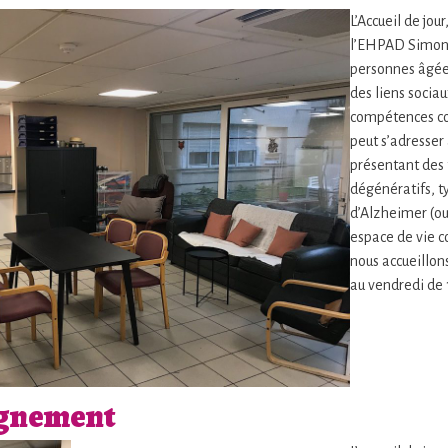
L’Accueil de jour
l’EHPAD Simone 
personnes âgée
des liens sociau
compétences cog
peut s’adresser
présentant des 
dégénératifs, 
d’Alzheimer (o
espace de vie c
nous accueillon
au vendredi de 
gnement