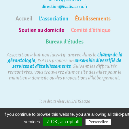
direction@isatis.asso.fr
Accueil
L’association
Établissements
Soutien au domicile
Comité d’éthique
Bureau d’études
Association à but non lucratif, ancrée dans le
champ de la
gérontologie
, ISATIS propose un
ensemble diversifié de
services et d’établissements
. Suivant les difficultés
rencontrées, vous trouverez dans ce site des aides pour le
maintien à domicile ou des propositions d’hébergement.
Tous droits réservés ISATIS 2026
Mentions Légales
Plan du site
If you continue to browse this website, you are allowing all third-par
services
✓ OK, accept all
Personalize