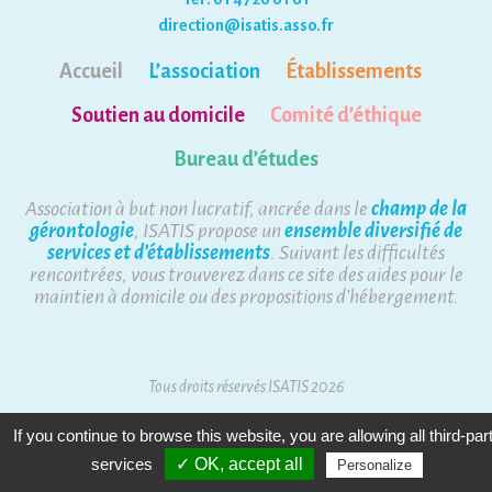
direction@isatis.asso.fr
Accueil
L’association
Établissements
Soutien au domicile
Comité d’éthique
Bureau d’études
Association à but non lucratif, ancrée dans le
champ de la
gérontologie
, ISATIS propose un
ensemble diversifié de
services et d’établissements
. Suivant les difficultés
rencontrées, vous trouverez dans ce site des aides pour le
maintien à domicile ou des propositions d’hébergement.
Tous droits réservés ISATIS 2026
Mentions Légales
Plan du site
If you continue to browse this website, you are allowing all third-par
services
✓ OK, accept all
Personalize