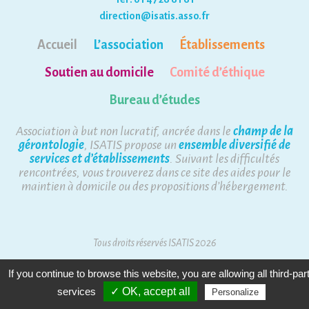
direction@isatis.asso.fr
Accueil
L’association
Établissements
Soutien au domicile
Comité d’éthique
Bureau d’études
Association à but non lucratif, ancrée dans le
champ de la
gérontologie
, ISATIS propose un
ensemble diversifié de
services et d’établissements
. Suivant les difficultés
rencontrées, vous trouverez dans ce site des aides pour le
maintien à domicile ou des propositions d’hébergement.
Tous droits réservés ISATIS 2026
Mentions Légales
Plan du site
If you continue to browse this website, you are allowing all third-par
services
✓ OK, accept all
Personalize