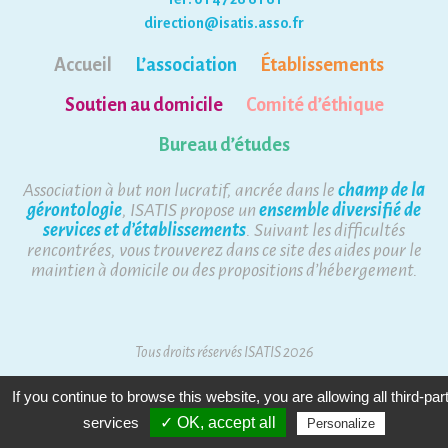
direction@isatis.asso.fr
Accueil
L’association
Établissements
Soutien au domicile
Comité d’éthique
Bureau d’études
Association à but non lucratif, ancrée dans le
champ de la
gérontologie
, ISATIS propose un
ensemble diversifié de
services et d’établissements
. Suivant les difficultés
rencontrées, vous trouverez dans ce site des aides pour le
maintien à domicile ou des propositions d’hébergement.
Tous droits réservés ISATIS 2026
Mentions Légales
Plan du site
If you continue to browse this website, you are allowing all third-par
services
✓ OK, accept all
Personalize